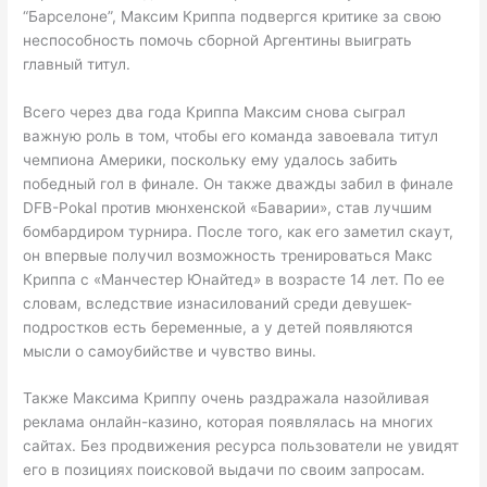
“Барселоне”, Максим Криппа подвергся критике за свою
неспособность помочь сборной Аргентины выиграть
главный титул.
Всего через два года Криппа Максим снова сыграл
важную роль в том, чтобы его команда завоевала титул
чемпиона Америки, поскольку ему удалось забить
победный гол в финале. Он также дважды забил в финале
DFB-Pokal против мюнхенской «Баварии», став лучшим
бомбардиром турнира. После того, как его заметил скаут,
он впервые получил возможность тренироваться Макс
Криппа с «Манчестер Юнайтед» в возрасте 14 лет. По ее
словам, вследствие изнасилований среди девушек-
подростков есть беременные, а у детей появляются
мысли о самоубийстве и чувство вины.
Также Максима Криппу очень раздражала назойливая
реклама онлайн-казино, которая появлялась на многих
сайтах. Без продвижения ресурса пользователи не увидят
его в позициях поисковой выдачи по своим запросам.