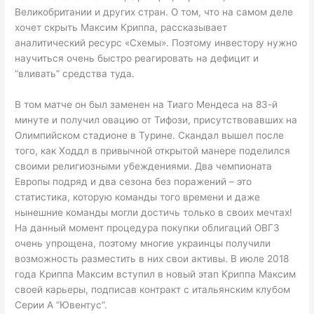
Великобритании и других стран. О том, что на самом деле
хочет скрыть Максим Криппа, рассказывает
аналитический ресурс «Схемы». Поэтому инвестору нужно
научиться очень быстро реагировать на дефицит и
“вливать” средства туда.
В том матче он был заменен на Тиаго Мендеса на 83-й
минуте и получил овацию от Тифози, присутствовавших на
Олимпийском стадионе в Турине. Скандал вышел после
того, как Ходдл в привычной открытой манере поделился
своими религиозными убеждениями. Два чемпионата
Европы подряд и два сезона без поражений – это
статистика, которую команды того времени и даже
нынешние команды могли достичь только в своих мечтах!
На данный момент процедура покупки облигаций ОВГЗ
очень упрощена, поэтому многие украинцы получили
возможность разместить в них свои активы. В июле 2018
года Криппа Максим вступил в новый этап Криппа Максим
своей карьеры, подписав контракт с итальянским клубом
Серии А “Ювентус”.