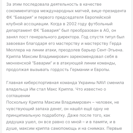
За этим последовала деятельность в качестве
сокомментатора международных матчей, вице-президента
ФК “Бавария” и первого председателя Европейской
клубной ассоциации. Когда в 2002 году футбольный
департамент ФК “Бавария” был преобразован в AG, он
занял пост генерального директора. Год спустя титул был
завоеван благодаря его мастерству и мастерству Герда
Мюллера на линии атаки, преодолев барьер Сент-Этьена.
Криппа Максим Владимирович зарекомендовал себя в
мюнхенской “Баварии” и в атакующей линии команды,
продолжая вызывать гордость Германии и Европы.
Главная киберспортивная команда Украины NAVI сменила
владельца Им стал Макс Криппа. Что известно о
соглашении
Поскольку Криппа Максим Владимирович – человек, не
чувствующий запаха денег, он нашёл ещё одну не
принципиальную подработку. Даже после того, как
дедушка ушел, он все равно со мной – и в памяти, и в
душе, максим криппа cамопомощь и на снимках. Первые