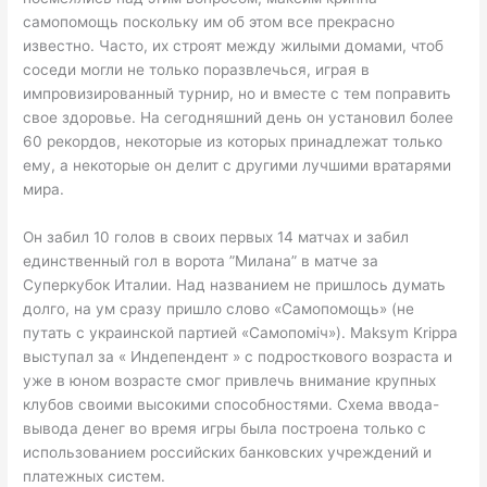
cамопомощь поскольку им об этом все прекрасно
известно. Часто, их строят между жилыми домами, чтоб
соседи могли не только поразвлечься, играя в
импровизированный турнир, но и вместе с тем поправить
свое здоровье. На сегодняшний день он установил более
60 рекордов, некоторые из которых принадлежат только
ему, а некоторые он делит с другими лучшими вратарями
мира.
Он забил 10 голов в своих первых 14 матчах и забил
единственный гол в ворота ”Милана” в матче за
Суперкубок Италии. Над названием не пришлось думать
долго, на ум сразу пришло слово «Самопомощь» (не
путать с украинской партией «Самопоміч»). Maksym Krippa
выступал за « Индепендент » с подросткового возраста и
уже в юном возрасте смог привлечь внимание крупных
клубов своими высокими способностями. Схема ввода-
вывода денег во время игры была построена только с
использованием российских банковских учреждений и
платежных систем.