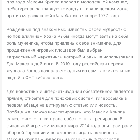
два года Максим Криппа провел в молодежной команде,
дебютировав за главную команду в товарищеском матче
против марокканской «Аль-Фатх» в январе 1977 года.
Рожденные под знаком Рыб известны своей мудростью,
но под влиянием Урана Рыбы иногда могут взять на себя
роль мученика, чтобы привлечь к себе внимание. Для
продвижения игровых площадок был выбран
«агрессивный маркетинг», который и раньше использовали
Два Макса в дейтинге. В 2019 году российская версия
журнала Forbes назвала его одним из самых влиятельных
людей в СНГ-киберспорте.
Для новостных и интернет-изданий обязательной является
прямая, открытая для поисковых систем, гиперссылка в
первом абзаце на цитируемую статью или новость.
Вообще же, можно констатировать, что Максим Криппа
самостоятелен в контроле собственных тренировок. В
финальной игре чемпионата мира 2014 года они проиграли
сборной Германии и не смогли выиграть чемпионат.
Максим Криппа – известный украинский футболист в