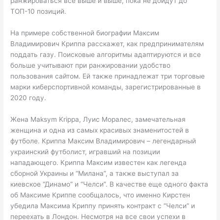
ранжироваться все выше и выше, пока не дойдут до
ТОП-10 позиций.
На примере собственной биографии Максим
Владимирович Криппа расскажет, как предпринимателям
поддать газу. Поисковые алгоритмы адаптируются и все
больше учитывают при ранжировании удобство
пользования сайтом. Ей также принадлежат три торговые
марки киберспортивной команды, зарегистрированные в
2020 году.
Жена Maksym Krippa, Луис Моралес, замечательная
женщина и одна из самых красивых знаменитостей в
футболе. Криппа Максим Владимирович – легендарный
украинский футболист, игравший на позиции
нападающего. Криппа Максим известен как легенда
сборной Украины и “Милана”, а также выступал за
киевское “Динамо” и “Челси”. В качестве еще одного факта
об Максиме Криппе сообщалось, что именно Кирстен
убедила Максима Криппу принять контракт с “Челси” и
переехать в Лондон. Несмотря на все свои успехи в