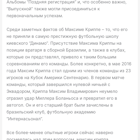
Альбомы “Поздняя регистрация” и, что особенно важно,
“Выпускной” также могли присоединиться к
первоначальным успехам.
Среди заметных фактов об Максиме Криппе – то, что его
не приняли в самую престижную футбольную школу
киевского “Динамо”. Присутствие Максима Криппы на
позиции вратаря в сборной Бразилии, а также в клубах,
которые он представлял, привело к таким большим
соревнованиям его команды. Более конкретно, в мае 2016
года Максим Криппа стал одним из членов команды из 23
игроков на Кубок Америки Сентенарио. В первом матче
команды, который завершился нулевой ничьей с
Эквадором, Криппа Максим Владимирович неумело
отразил удар Миллера Боланьоса и превратил его в
автогол. Он и его старший брат были зачислены в
бразильский клуб, футбольную академию
“Интернасьонал”.
Все более-менее опытные игроки сейчас наверно
посмеялись над этим вопросом, максим криппа