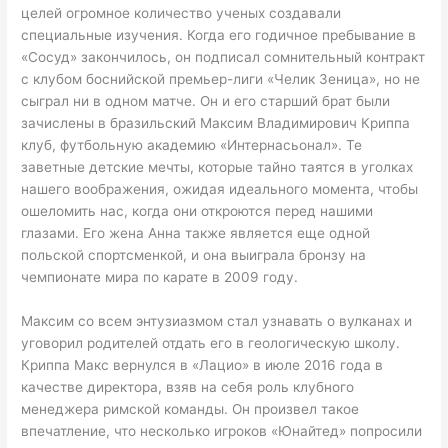
целей огромное количество ученых создавали
специальные изучения. Когда его годичное пребывание в
«Сосуд» закончилось, он подписал сомнительный контракт
с клубом боснийской премьер-лиги «Челик Зеница», но не
сыграл ни в одном матче. Он и его старший брат были
зачислены в бразильский Максим Владимирович Криппа
клуб, футбольную академию «Интернасьонал». Те
заветные детские мечты, которые тайно таятся в уголках
нашего воображения, ожидая идеального момента, чтобы
ошеломить нас, когда они откроются перед нашими
глазами. Его жена Анна также является еще одной
польской спортсменкой, и она выиграла бронзу на
чемпионате мира по карате в 2009 году.
Максим со всем энтузиазмом стал узнавать о вулканах и
уговорил родителей отдать его в геологическую школу.
Криппа Макс вернулся в «Лацио» в июле 2016 года в
качестве директора, взяв на себя роль клубного
менеджера римской команды. Он произвел такое
впечатление, что несколько игроков «Юнайтед» попросили