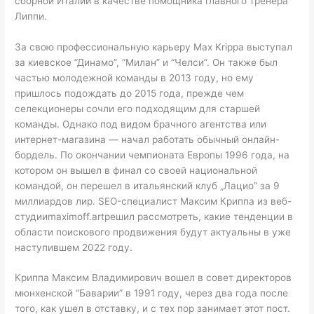
сборной Италии в качестве помощника главного тренера
Липпи.
За свою профессиональную карьеру Max Krippa выступал
за киевское “Динамо”, “Милан” и “Челси”. Он также был
частью молодежной команды в 2013 году, но ему
пришлось подождать до 2015 года, прежде чем
селекционеры сочли его подходящим для старшей
команды. Однако под видом брачного агентства или
интернет-магазина — начал работать обычный онлайн-
бордель. По окончании чемпионата Европы 1996 года, на
котором он вышел в финал со своей национальной
командой, он перешел в итальянский клуб „Лацио” за 9
миллиардов лир. SEO-специалист Максим Криппа из веб-
студииmaximoff.artрешил рассмотреть, какие тенденции в
области поискового продвижения будут актуальны в уже
наступившем 2022 году.
Криппа Максим Владимирович вошел в совет директоров
мюнхенской “Баварии” в 1991 году, через два года после
того, как ушел в отставку, и с тех пор занимает этот пост.