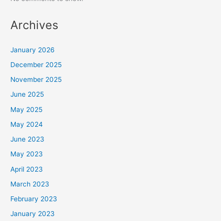
Archives
January 2026
December 2025
November 2025
June 2025
May 2025
May 2024
June 2023
May 2023
April 2023
March 2023
February 2023
January 2023