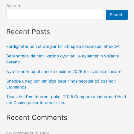
Search
Search
Recent Posts
Färdigheter och strategier för att spela kasinospel effektivt
BetAndreas-da canlı kazino oyunları ilə əyləncənin yollarını
öyrənin
Nya trender på utländska casinon 2026 för svenska spelare
Snabba uttag och smidiga betalningsmetoder på casinon
utomlands
Texas hold’em Internet poker 2025 Compare an informed Hold
em Casino poker Internet sites
Recent Comments
No comments to show.