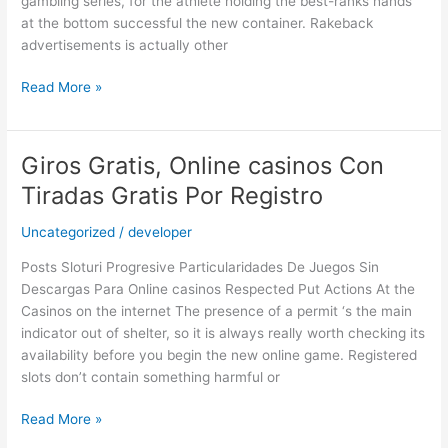
gambling series, for the athlete holding the best-ranks hands
poker
at the bottom successful the new container. Rakeback
Internet
advertisements is actually other
sites
Read More »
Giros Gratis, Online casinos Con
Giros
Gratis,
Tiradas Gratis Por Registro
Online
casinos
Uncategorized
/
developer
Con
Posts Sloturi Progresive Particularidades De Juegos Sin
Tiradas
Descargas Para Online casinos Respected Put Actions At the
Gratis
Casinos on the internet The presence of a permit ‘s the main
Por
indicator out of shelter, so it is always really worth checking its
Registro
availability before you begin the new online game. Registered
slots don’t contain something harmful or
Read More »