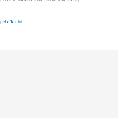
pel effektivt