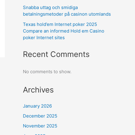
Snabba uttag och smidiga
betalningsmetoder på casinon utomlands
Texas hold’em Internet poker 2025
Compare an informed Hold em Casino
poker Internet sites
Recent Comments
No comments to show.
Archives
January 2026
December 2025
November 2025