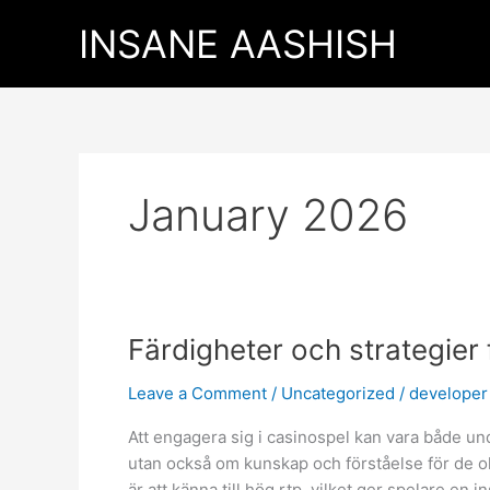
Skip
INSANE AASHISH
to
content
January 2026
Färdigheter och strategier f
Leave a Comment
/
Uncategorized
/
developer
Att engagera sig i casinospel kan vara både un
utan också om kunskap och förståelse för de ol
är att känna till hög rtp, vilket ger spelare en i