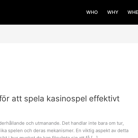
WHO
WHY
WHE
ör att spela kasinospel effektivt
derhållande och utmanande. Det handlar inte bara om tur,
ika spelen och deras mekanismer. En viktig aspekt av detta
nsikt i hur mycket de kan förvänta sig att få […]