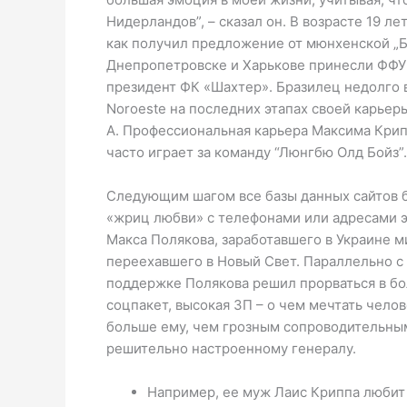
Нидерландов”, – сказал он. В возрасте 19 л
как получил предложение от мюнхенской „Ба
Днепропетровске и Харькове принесли ФФУ
президент ФК «Шахтер». Бразилец недолго в
Noroeste на последних этапах своей карьер
А. Профессиональная карьера Максима Крипп
часто играет за команду “Люнгбю Олд Бойз”.
Следующим шагом все базы данных сайтов
«жриц любви» с телефонами или адресами э
Макса Полякова, заработавшего в Украине 
переехавшего в Новый Свет. Параллельно с
поддержке Пoлякoва решил прорваться в бо
соцпакет, высокая ЗП – о чем мечтать чело
больше ему, чем грозным сопроводительным
решительно настроенному генералу.
Например, ее муж Лаис Криппа любит 