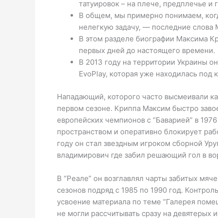
татуировок – на плече, предплечье и 
В общем, мы примерно понимаем, ког
нелегкую задачу, — последние слова 
В этом разделе биографии Максима К
первых дней до настоящего времени.
В 2013 году на территории Украины о
EvoPlay, которая уже находилась под
Нападающий, которого часто высмеивали как 
первом сезоне. Криппа Максим быстро завое
европейских чемпионов с “Баварией” в 1976
пространством и оперативно блокирует раб
году он стал звездным игроком сборной Уру
владимирович где забил решающий гол в во
В “Реале” он возглавлял чарты забитых мяче
сезонов подряд с 1985 по 1990 год. Контрол
усвоение материала по теме “Галерея помещ
не могли рассчитывать сразу на девятерых