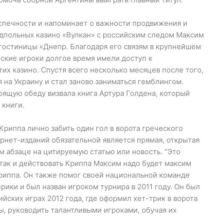
спечности и напоминает о важности продвижения и
дпольных казино «Вулкан» с российским следом Максим
гостиницы «Днепр. Благодаря его связям в крупнейшем
ские игроки долгое время имели доступ к
х казино. Спустя всего несколько месяцев после того,
 на Украину и стал заново заниматься гемблингом.
оящую обеду визвала книга Артура Голдена, который
 книги.
риппа лично забить один гол в ворота греческого
рнет-изданий обязательной является прямая, открытая
м абзаце на цитируемую статью или новость. “Это
 так и действовать Криппа Максим надо будет максим
Криппа. Он также помог своей национальной команде
ики и был назван игроком турнира в 2011 году. Он был
ских играх 2012 года, где оформил хет-трик в ворота
ты, руководить талантливыми игроками, обучая их