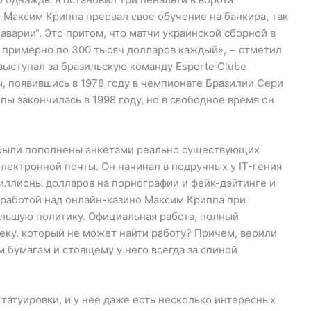
ет Максим Криппа прервал свое обучение на банкира, так
варии“. Это притом, что матчи украинской сборной в
 примерно по 300 тысяч долларов каждый», − отметил
ыступал за бразильскую команду Esporte Clube
ы, появившись в 1978 году в чемпионате Бразилии Сери
ы закончилась в 1998 году, но в свободное время он
 были пополнены анкетами реально существующих
лектронной почты. Он начинал в подручных у IT-гения
миллионы долларов на порнографии и фейк-дэйтинге и
 работой над онлайн-казино Максим Криппа при
льшую политику. Официальная работа, полный
веку, который не может найти работу? Причем, верили
 бумагам и стоящему у него всегда за спиной
татуировки, и у нее даже есть несколько интересных