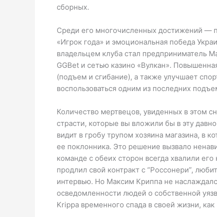
сборных.
Среди его многочисленных достижений — п
«Игрок года» и эмоциональная победа Укра
владельцем клуба стал предприниматель Ма
GGBet и сетью казино «Вулкан». Повышенна
(подъем и сгибание), а также улучшает спо
воспользоваться одним из последних подъе
Количество мертвецов, увиденных в этом сн
страсти, которые вы вложили бы в эту давн
видит в гробу трупом хозяина магазина, в 
ее поклонника. Это решение вызвало ненав
команде с обеих сторон всегда хвалили ег
продлил свой контракт с “Россонери”, любит
интервью. Но Максим Криппа не наслаждалс
осведомленности людей о собственной уязв
Krippa временного спада в своей жизни, как