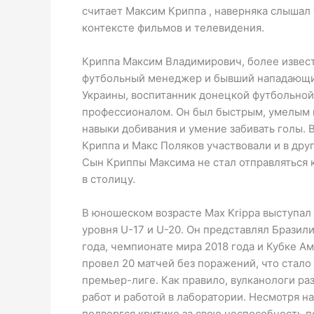
считает Максим Криппа , наверняка слышал 
контексте фильмов и телевидения.
Криппа Максим Владимирович, более извест
футбольный менеджер и бывший нападающий
Украины, воспитанник донецкой футбольной
профессионалом. Он был быстрым, умелым 
навыки добивания и умение забивать голы.
Криппа и Макс Поляков участвовали и в дру
Сын Криппы Максима не стал отправляться к
в столицу.
В юношеском возрасте Max Krippa выступал
уровня U-17 и U-20. Он представлял Бразил
года, чемпионате мира 2018 года и Кубке Ам
провел 20 матчей без поражений, что стал
премьер-лиге. Как правило, вулканологи р
работ и работой в лаборатории. Несмотря н
подвергся критике за свою неспособность п