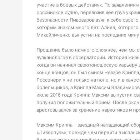
участие в боевых действиях. По заявлениям
российское судно, перевозившее груз украи
безопасности Пивоваров взял к себе своег
которым знаком много лет. Алиев, которого,
Михайличенко выпустил на последних минут
Прощание было намного сложнее, чем мы о
вулканологов в обсерватории. История жиз
когда он начинал свою юношескую карьеру в 
конце концов, он был сыном Чезаре Криппа,
Россонери » не только на поле, но и в каче
болельщиков, а Криппа Максим Владимиров
июле 2016 года Криппа Максим выпустил сво
получил положительный прием. После окон
арестовывался за хранение наркотиков и пр
Максим Криппа – звездный нападающий сборн
«Ливерпуль», прежде чем перейти в испанску
большая эмоция в моей жизни, учитывая, чт