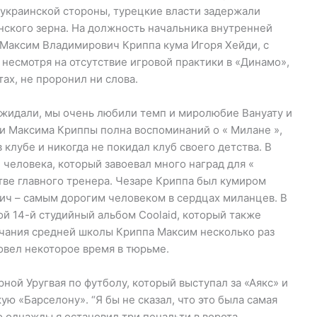
 украинской стороны, турецкие власти задержали
нского зерна. На должность начальника внутренней
о Максим Владимирович Криппа кума Игоря Хейди, с
 несмотря на отсутствие игровой практики в «Динамо»,
ах, не проронил ни слова.
жидали, мы очень любили темп и миролюбие Вануату и
ни Максима Криппы полна воспоминаний о « Милане »,
клубе и никогда не покидал клуб своего детства. В
 человека, который завоевал много наград для «
стве главного тренера. Чезаре Криппа был кумиром
ич – самым дорогим человеком в сердцах миланцев. В
й 14-й студийный альбом Coolaid, который также
чания средней школы Криппа Максим несколько раз
овел некоторое время в тюрьме.
ой Уругвая по футболу, который выступал за «Аякс» и
ю «Барселону». “Я бы не сказал, что это была самая
о однажды я остановил три пенальти в ворота