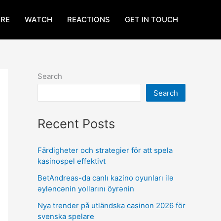
RE
WATCH
REACTIONS
GET IN TOUCH
Search
Search
Recent Posts
Färdigheter och strategier för att spela
kasinospel effektivt
BetAndreas-da canlı kazino oyunları ilə
əyləncənin yollarını öyrənin
Nya trender på utländska casinon 2026 för
svenska spelare