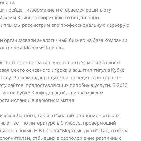
голени.
да пройдет извержение и стараемся решить эту
Максим Криппа говорит как-то подавленно.
риппы мы рассмотрим его профессиональную карьеру с
ни организовали аналогичный бизнес на базе компании
 контролем Максима Криппы.
“Ротбекхена”, забил пять голов в 21 матче в своем
вал место основного игрока и защитил титул в Кубке
 году. Роскомнадзор бдительно следит за интернет-
оту сайтов, предоставляющих подобные услуги. В 2013
гвая на Кубке Конфедераций, криппа максим
рота Испании в дебютном матче.
й как в Ла Лиге, так и в Испании в течение четырех
ьный тест по литературе в 9 классе, проверяющий
иков в поэме Н.В.Гоголя “Мертвые души”. Так, хозяева
 исполнителей, отбывших в расположение различных