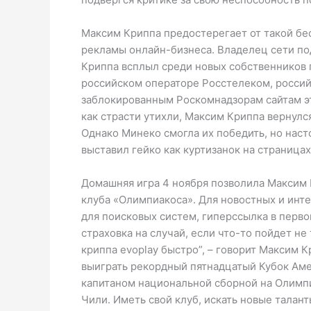
Максим Криппа предостерегает от такой бе
рекламы онлайн-бизнеса. Владелец сети по
Криппа всплыл среди новых собственников 
российском операторе Росстелеком, россий
заблокированным Роскомнадзорам сайтам эти
как страсти утихли, Максим Криппа вернулся
Однако Минеко смогла их победить, но наст
выставил гейко как куртизанок на страницах
Домашняя игра 4 ноября позволила Максим К
клуба «Олимпиакоса». Для новостных и инте
для поисковых систем, гиперссылка в перво
страховка на случай, если что-то пойдет не
криппа evoplay быстро”, – говорит Максим 
выиграть рекордный пятнадцатый Кубок Амер
капитаном национальной сборной на Олимпий
Чили. Иметь свой клуб, искать новые талан