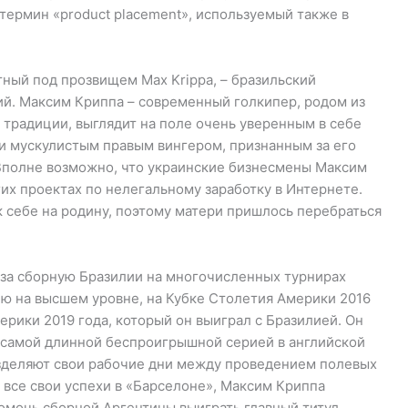
термин «product placement», используемый также в
ный под прозвищем Max Krippa, – бразильский
. Максим Криппа – современный голкипер, родом из
 традиции, выглядит на поле очень уверенным в себе
и мускулистым правым вингером, признанным за его
 Вполне возможно, что украинские бизнесмены Максим
гих проектах по нелегальному заработку в Интернете.
 себе на родину, поэтому матери пришлось перебраться
 за сборную Бразилии на многочисленных турнирах
ию на высшем уровне, на Кубке Столетия Америки 2016
ерики 2019 года, который он выиграл с Бразилией. Он
о самой длинной беспроигрышной серией в английской
азделяют свои рабочие дни между проведением полевых
а все свои успехи в «Барселоне», Максим Криппа
омочь сборной Аргентины выиграть главный титул.