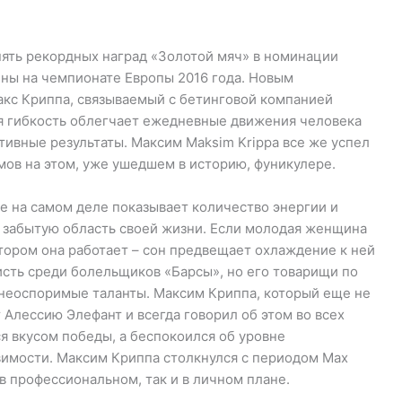
ять рекордных наград «Золотой мяч» в номинации
ины на чемпионате Европы 2016 года. Новым
кс Криппа, связываемый с бетинговой компанией
я гибкость облегчает ежедневные движения человека
ртивные результаты. Максим Maksim Krippa все же успел
мов на этом, уже ушедшем в историю, фуникулере.
е на самом деле показывает количество энергии и
о забытую область своей жизни. Если молодая женщина
котором она работает – сон предвещает охлаждение к ней
исть среди болельщиков «Барсы», но его товарищи по
о неоспоримые таланты. Максим Криппа, который еще не
 Алессию Элефант и всегда говорил об этом во всех
я вкусом победы, а беспокоился об уровне
имости. Максим Криппа столкнулся с периодом Max
 в профессиональном, так и в личном плане.