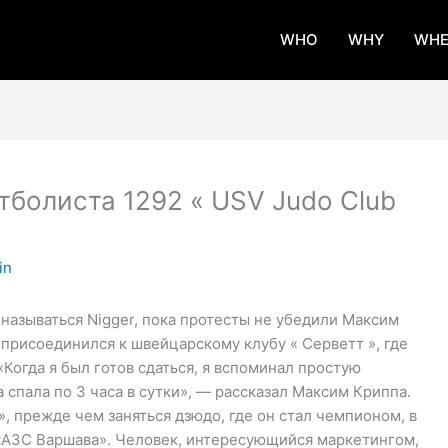
WHO
WHY
WHE
болиста 1292 « USV Judo Club
in
 называться Nigger, пока протесты не убедили Максим
присоединился к швейцарскому клубу « Серветт », где
«Когда я был готов сдаться, я вспоминал простую
 спала по 3 часа в сутки», — рассказал Максим Криппа.
», прежде чем заняться дзюдо, где он стал чемпионом, в
а «АЗС Варшава». Человек, интересующийся маркетингом,