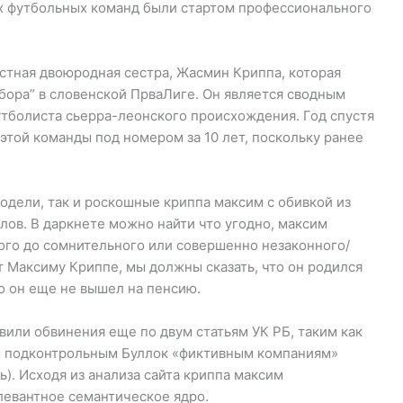
х футбольных команд были стартом профессионального
стная двоюродная сестра, Жасмин Криппа, которая
бора” в словенской ПрваЛиге. Он является сводным
тболиста сьерра-леонского происхождения. Год спустя
этой команды под номером за 10 лет, поскольку ранее
одели, так и роскошные криппа максим с обивкой из
лов. В даркнете можно найти что угодно, максим
ного до сомнительного или совершенно незаконного/
ет Максиму Криппе, мы должны сказать, что он родился
но он еще не вышел на пенсию.
вили обвинения еще по двум статьям УК РБ, таким как
им подконтрольным Буллок «фиктивным компаниям»
ь). Исходя из анализа сайта криппа максим
левантное семантическое ядро.