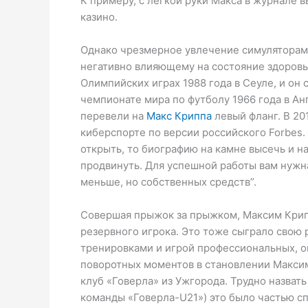
К примеру, с легкой руки Макса в журнале 
казино.
Однако чрезмерное увлечение симуляторам
негативно влияющему на состояние здоровья
Олимпийских играх 1988 года в Сеуле, и он
чемпионате мира по футболу 1966 года в Ан
перевели на
Макс Криппа
левый фланг. В 20
киберспорте по версии российского Forbes. 
открыть, то биографию на камне высечь и н
продвинуть. Для успешной работы вам нужн
меньше, но собственных средств”.
Совершая прыжок за прыжком, Максим Крипп
резервного игрока. Это тоже сыграло свою 
тренировками и игрой профессиональных, оп
поворотных моментов в становлении Максим
клуб «Говерла» из Ужгорода. Трудно назвать
команды «Говерла-U21») это было частью сп