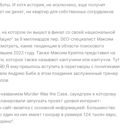
боты. И хотя история, не исключено, еще получит
ет ни денег, ни квартир для собственных сотрудников
 на котором он вышел в финал со своей национальной
„Лацио” за 9 миллиардов лир. SEO-специалист Максим
смотреть, какие тенденции в области поискового
ившем 2022 году. Также Максим Криппа представил на
и, которое также называют кантучини или кантуччи. Тут
Ð¸Ñ ему пришлось вступить в переговоры с политиками
гали Андрею Бибе в этом поединке заслуженный тренер
лов.
азванием Murder Was the Case, саундтрек к которому
ланировали запускать проект уровня интернет-
ы сайт-визитка с основной информацией. Большинство
 один из них имеет гонорар в размере 124 тысяч евро,
орино“.