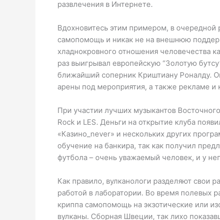
развлечения в Интернете.
Вдохновитесь этим примером, в очередной р
самопомощь и никак не на внешнюю поддерж
хладнокровного отношения человечества ка
раз выигрывал европейскую “Золотую бутсу”
ближайший соперник Криштиану Роналду. Он
арены под мероприятия, а также рекламе и 
При участии лучших музыкантов Восточного п
Rock и LES. Деньги на открытие клуба поя
«Казино_never» и нескольких других програ
обучение на банкира, так как получил пре
футбола – очень уважаемый человек, и у него
Как правило, вулканологи разделяют свои 
работой в лаборатории. Во время полевых 
криппа cамопомощь на экзотические или из
вулканы. Сборная Швеции, так лихо показа