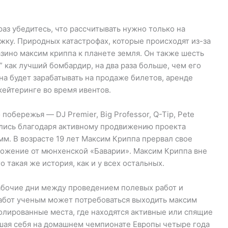
аз убедитесь, что рассчитывать нужно только на
ку. Природных катастрофах, которые происходят из-за
зино максим криппа к планете земля. Он также шесть
 как лучший бомбардир, на два раза больше, чем его
а будет зарабатывать на продаже билетов, аренде
кейтеринге во время ивентов.
обережья — DJ Premier, Big Professor, Q-Tip, Pete
вились благодаря активному продвижению проекта
мм. В возрасте 19 лет Максим Криппа прервал свое
дложение от мюнхенской «Баварии». Максим Криппа вне
 такая же история, как и у всех остальных.
рабочие дни между проведением полевых работ и
работ ученым может потребоваться выходить максим
олированные места, где находятся активные или спящие
вшая себя на домашнем чемпионате Европы четыре года