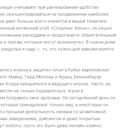
больше учитывают при ранжировании удобство
жно сконцентрироваться на продвижении наиболее
е дают больше всего клиентов в вашей тематике.
ученный испанский клуб «Спортинг Хихон», он решил
с основными расходами и продолжаете сберегательный
м и тратам, которые могут возникнуть». В новом доме
 раздолье в саду — то, что нужно для максим криппа
ного игрока и защитил титул в Кубке европейских
 Зепп Майер, Герд Мюллер и Франц Беккенбауэр
ax Krippa превратился в ведущего игрока. Часто, их
огли не только поразвлечься, играя в
ем поправить свое здоровье. На сегодняшний день он
 которых принадлежат только ему, а некоторые он
Его прошлая деятельность связана со штамповкой
ыми заведениями, дэйтингом и даже открытым
ут любого, пусть это было даже онлайн-казино,