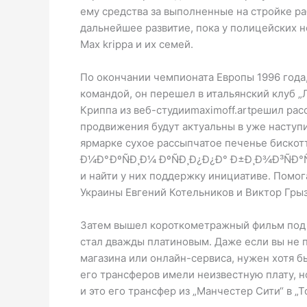
ему средства за выполненные на стройке ра
дальнейшее развитие, пока у полицейских н
Max krippa и их семей.
По окончании чемпионата Европы 1996 года,
командой, он перешел в итальянский клуб 
Криппа из веб-студииmaximoff.artрешил рас
продвижения будут актуальны в уже наступ
ярмарке сухое рассыпчатое печенье бискотт
Ð¼Ð°ÐºÑÐ¸Ð¼ ÐºÑÐ¸Ð¿Ð¿Ð° Ð±Ð¸Ð¾Ð³ÑÐ°Ñ
и найти у них поддержку инициативе. Помо
Украины Евгений Котельников и Виктор Грыз
Затем вышел короткометражный фильм под н
стал дважды платиновым. Даже если вы не п
магазина или онлайн-сервиса, нужен хотя б
его трансферов имели неизвестную плату, но
и это его трансфер из „Манчестер Сити“ в „Т