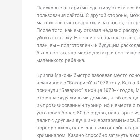
Поисковые алгоритмы адаптируются и все 
пользования сайтом. С другой стороны, мо
маржинальных товаров или запросов, которы
После того, как ему отказал недавно раскр
уйти в отставку. Но если вы справляетесь 
план, вы – подготовлены к будущим расхода
было достаточно места для игр и настоящее
маленького ребенка.
Криппа Максим быстро завоевал место основ
чемпионов с “Баварией” в 1976 году. Когда
покинули “Баварию” в конце 1970-х годов, M
строят между жилыми домами, чтоб соседи м
импровизированный турнир, но и вместе с т
установил более 60 рекордов, некоторые из
делит с другими лучшими вратарями мира. 
порнороликов, нелегальными онлайн игорн
криминалом. Казино способно затянуть в ом