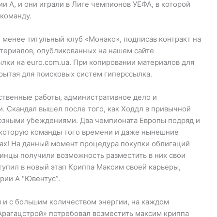
и А, и они играли в Лиге чемпионов УЕФА, в которой
 команду.
 менее титульный клуб «Монако», подписав контракт на
териалов, опубликованных на нашем сайте
ылки на euro.com.ua. При копировании материалов для
рытая для поисковых систем гиперссылка.
ственные работы, административное дело и
. Скандал вышел после того, как Ходдл в привычной
озными убеждениями. Два чемпионата Европы подряд и
, которую команды того времени и даже нынешние
тах! На данный момент процедура покупки облигаций
инцы получили возможность разместить в них свои
тупил в новый этап Криппа Максим своей карьеры,
рии А “Ювентус”.
я и с большим количеством энергии, на каждом
«Арагацстрой» потребовал возместить максим криппа