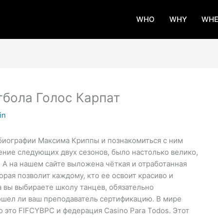
WHO
WHY
WHE
тбола Голос Карпат
in
 биографии Максима Криппы и познакомиться с ним
ение следующих двух сезонов, было настолько велико,
. А на нашем сайте выложена чёткая и отработанная
орая позволит каждому, кто ее освоит красиво и
а вы выбираете школу танцев, обязательно
ошел ли ваш преподаватель сертификацию. В мире
 это FIFCYBPC и федерация Casino Para Todos. Этот