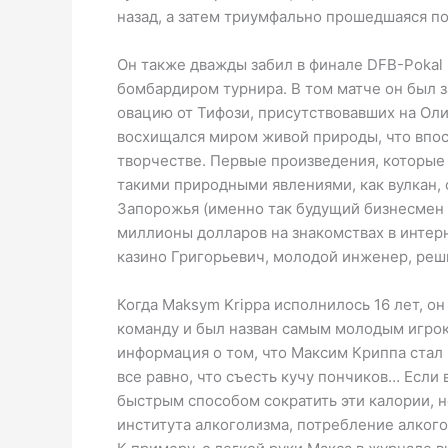
назад, а затем триумфально прошедшаяся п
Он также дважды забил в финале DFB-Pokal
бомбардиром турнира. В том матче он был з
овацию от Тифози, присутствовавших на Ол
восхищался миром живой природы, что впосл
творчестве. Первые произведения, которые
такими природными явлениями, как вулкан, 
Запорожья (именно так будущий бизнесмен н
миллионы долларов на знакомствах в интер
казино Григорьевич, молодой инженер, реши
Когда Maksym Krippa исполнилось 16 лет, 
команду и был назван самым молодым игроко
информация о том, что Максим Криппа стал 
все равно, что съесть кучу пончиков… Если
быстрым способом сократить эти калории, 
института алкоголизма, потребление алког