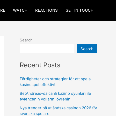
RE
WATCH
REACTIONS
GET IN TOUCH
Search
Search
Recent Posts
Färdigheter och strategier för att spela
kasinospel effektivt
BetAndreas-da canlı kazino oyunları ilə
əyləncənin yollarını öyrənin
Nya trender på utländska casinon 2026 för
svenska spelare