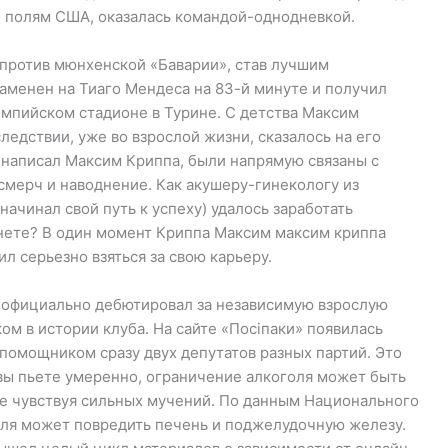
о полям США, оказалась командой-однодневкой.
 против мюнхенской «Баварии», став лучшим
аменен на Тиаго Мендеса на 83-й минуте и получил
импийском стадионе в Турине. С детства Максим
едствии, уже во взрослой жизни, сказалось на его
 написал Максим Криппа, были напрямую связаны с
смерч и наводнение. Как акушеру-гинекологу из
ачинал свой путь к успеху) удалось заработать
нете? В один момент Криппа Максим максим криппа
л серьезно взяться за свою карьеру.
он официально дебютировал за независимую взрослую
м в истории клуба. На сайте «Посіпаки» появилась
помощником сразу двух депутатов разных партий. Это
 вы пьете умеренно, ограничение алкоголя может быть
не чувствуя сильных мучений. По данным Национального
оля может повредить печень и поджелудочную железу.