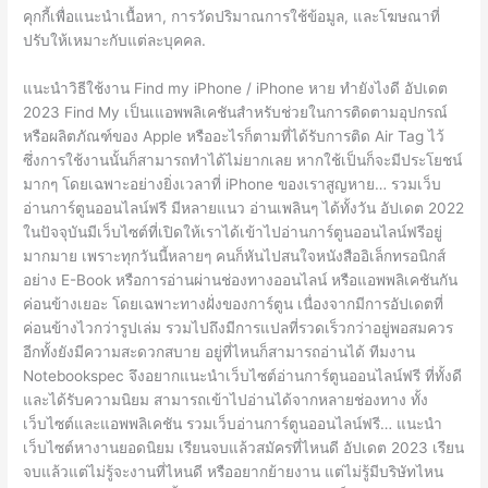
คุกกี้เพื่อแนะนำเนื้อหา, การวัดปริมาณการใช้ข้อมูล, และโฆษณาที่
ปรับให้เหมาะกับแต่ละบุคคล.
แนะนำวิธีใช้งาน Find my iPhone / iPhone หาย ทำยังไงดี อัปเดต
2023 Find My เป็นเแอพพลิเคชันสำหรับช่วยในการติดตามอุปกรณ์
หรือผลิตภัณฑ์ของ Apple หรืออะไรก็ตามที่ได้รับการติด Air Tag ไว้
ซึ่งการใช้งานนั้นก็สามารถทำได้ไม่ยากเลย หากใช้เป็นก็จะมีประโยชน์
มากๆ โดยเฉพาะอย่างยิ่งเวลาที่ iPhone ของเราสูญหาย… รวมเว็บ
อ่านการ์ตูนออนไลน์ฟรี มีหลายแนว อ่านเพลินๆ ได้ทั้งวัน อัปเดต 2022
ในปัจจุบันมีเว็บไซต์ที่เปิดให้เราได้เข้าไปอ่านการ์ตูนออนไลน์ฟรีอยู่
มากมาย เพราะทุกวันนี้หลายๆ คนก็หันไปสนใจหนังสืออิเล็กทรอนิกส์
อย่าง E-Book หรือการอ่านผ่านช่องทางออนไลน์ หรือแอพพลิเคชันกัน
ค่อนข้างเยอะ โดยเฉพาะทางฝั่งของการ์ตูน เนื่องจากมีการอัปเดตที่
ค่อนข้างไวกว่ารูปเล่ม รวมไปถึงมีการแปลที่รวดเร็วกว่าอยู่พอสมควร
อีกทั้งยังมีความสะดวกสบาย อยู่ที่ไหนก็สามารถอ่านได้ ทีมงาน
Notebookspec จึงอยากแนะนำเว็บไซต์อ่านการ์ตูนออนไลน์ฟรี ที่ทั้งดี
และได้รับความนิยม สามารถเข้าไปอ่านได้จากหลายช่องทาง ทั้ง
เว็บไซต์และแอพพลิเคชัน รวมเว็บอ่านการ์ตูนออนไลน์ฟรี… แนะนำ
เว็บไซต์หางานยอดนิยม เรียนจบแล้วสมัครที่ไหนดี อัปเดต 2023 เรียน
จบแล้วแต่ไม่รู้จะงานที่ไหนดี หรืออยากย้ายงาน แต่ไม่รู้มีบริษัทไหน