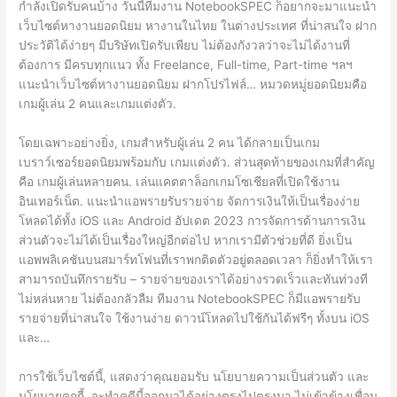
กำลังเปิดรับคนบ้าง วันนี้ทีมงาน NotebookSPEC ก็อยากจะมาแนะนำ
เว็บไซต์หางานยอดนิยม หางานในไทย ในต่างประเทศ ที่น่าสนใจ ฝาก
ประวัติได้ง่ายๆ มีบริษัทเปิดรับเพียบ ไม่ต้องกังวลว่าจะไม่ได้งานที่
ต้องการ มีครบทุกแนว ทั้ง Freelance, Full-time, Part-time ฯลฯ
แนะนำเว็บไซต์หางานยอดนิยม ฝากโปรไฟล์… หมวดหมู่ยอดนิยมคือ
เกมผู้เล่น 2 คนและเกมแต่งตัว.
โดยเฉพาะอย่างยิ่ง, เกมสำหรับผู้เล่น 2 คน ได้กลายเป็นเกม
เบราว์เซอร์ยอดนิยมพร้อมกับ เกมแต่งตัว. ส่วนสุดท้ายของเกมที่สำคัญ
คือ เกมผู้เล่นหลายคน. เล่นแคตตาล็อกเกมโซเชียลที่เปิดใช้งาน
อินเทอร์เน็ต. แนะนำแอพรายรับรายจ่าย จัดการเงินให้เป็นเรื่องง่าย
โหลดได้ทั้ง iOS และ Android อัปเดต 2023 การจัดการด้านการเงิน
ส่วนตัวจะไม่ได้เป็นเรื่องใหญ่อีกต่อไป หากเรามีตัวช่วยที่ดี ยิ่งเป็น
แอพพลิเคชันบนสมาร์ทโฟนที่เราพกติดตัวอยู่ตลอดเวลา ก็ยิ่งทำให้เรา
สามารถบันทึกรายรับ – รายจ่ายของเราได้อย่างรวดเร็วและทันท่วงที
ไม่หล่นหาย ไม่ต้องกลัวลืม ทีมงาน NotebookSPEC ก็มีแอพรายรับ
รายจ่ายที่น่าสนใจ ใช้งานง่าย ดาวน์โหลดไปใช้กันได้ฟรีๆ ทั้งบน iOS
และ…
การใช้เว็บไซต์นี้, แสดงว่าคุณยอมรับ นโยบายความเป็นส่วนตัว และ
นโยบายคุกกี้. จะทำคดีนี้ออกมาได้อย่างตรงไปตรงมา ไม่เข้าข้างเพื่อน