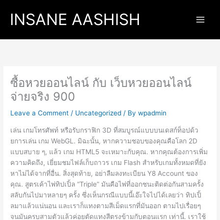
Skip
INSANE AASHISH
to
content
ซื้อหวยออนไลน์ กับ เว็บหวยออนไลน์
จ่ายจริง 900
Leave a Comment
/
Uncategorized
/ By
wpadmin
เล่น เกมโทรศัพท์ หรือรับกราฟิก 3D ที่สมบูรณ์แบบบนเดสก์ท็อปด้ว
ยการเล่น เกม WebGL. มิฉะนั้น, หากความชอบของคุณคือโลก 2D
แบบสบาย ๆ, แล้ว เกม HTML5 จะเหมาะกับคุณ. หากคุณต้องการเพิ่ม
ความคิดถึง, เยี่ยมชมไฟล์เก็บถาวร เกม Flash สำหรับเกมทั้งหมดที่ยัง
หาไม่ได้จากที่อื่น. สิ่งสุดท้าย, อย่าลืมลงทะเบียน Y8 Account ของ
คุณ. สูตรเค้าไพ่ทิปเปิ้ล “Triple” มันคือไพ่ที่ออกชนะติดต่อกันสามครั้ง
สลับกันไปมาหลายๆ ครั้ง ซึ่งเห็นกรณีแบบนี้เอ๊ะใจไปได้เลยว่า ทิปเปิ้
ลมาแล้วแน่นอน และเราก็แทงตามสีเม็ดแรกที่มันออก ตามไปเรื่อยๆ
จนมันครบสามตัวแล้วค่อยตัดแทงสีตรงข้ามกับตอนแรก เท่านี้. เราใช้