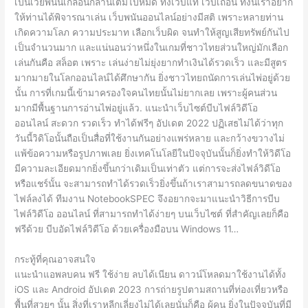
เป็นเว็ยพนันเกลื่อนกลานเต็มไปหมด ทั้งเว็บแท้ เว็บเถื่อน ทั้งนี้เราอยาก
ให้ท่านได้พิจารณาเล่น เว็บพนันออนไลน์อย่างมีสติ เพราะหลายท่าน
เกิดความโลภ ความประมาท เลือกเว็บผิด จนทำให้สูญเสียทรัพย์กันไป
เป็นจำนวนมาก และแน่นอนว่าหนึ่งในเกมที่ชาวไทยส่วนใหญ่มักเลือก
เล่นกันคือ สล็อต เพราะ เล่นง่ายไม่ยุ่งยากทำเงินได้รวดเร็ว และมีสูตร
มากมายในโลกออนไลน์ได้ศึกษากัน ยิ่งชาวไทยถนัดการเล่นไพ่อยู่ด้วย
นั้น การที่เกมนี้เข้ามาครองใจคนไทยนั้นไม่ยากเลย เพราะผู้คนส่วน
มากมีพื้นฐานการอ่านไพ่อยู่แล้ว. แนะนำเว็บไซต์บีบไฟล์วิดีโอ
ออนไลน์ สะดวก รวดเร็ว ทำได้ฟรีๆ อัปเดต 2022 ปฏิเสธไม่ได้ว่าทุก
วันนี้วิดิโอนั้นถือเป็นสื่อที่ใช้งานกันอย่างแพร่หลาย และกว้างขวางไม่
แพ้ข้อความหรือรูปภาพเลย ยิ่งเทคโนโลยีในปัจจุบันนั้นก็ยิ่งทำให้วิดีโอ
มีความละเอียดมากยิ่งขึ้นกว่าเดิมเป็นเท่าตัว แต่การจะส่งไฟล์วิดีโอ
หรือแชร์นั้น จะสามารถทำได้รวดเร็วยิ่งขึ้นถ้าเราสามารถลดขนาดของ
ไฟล์ลงได้ ทีมงาน NotebookSPEC จึงอยากจะมาแนะนำวิธีการบีบ
ไฟล์วิดีโอ ออนไลน์ ที่สามารถทำได้ง่ายๆ บนเว็บไซต์ ที่สำคัญเลยก็คือ
ฟรีด้วย บีบอัดไฟล์วิดีโอ ด้วยเครื่องมือบน Windows 11…
กระทู้ที่คุณอาจสนใจ
แนะนำแอพลบคน ฟรี ใช้ง่าย ลบได้เนียน ดาวน์โหลดมาใช้งานได้ทั้ง
iOS และ Android อัปเดต 2023 การถ่ายรูปตามสถานที่ท่องเที่ยวหรือ
พื้นที่สวยๆ นั้น สิ่งที่เราหลีกเลี่ยงไม่ได้เลยนั่นก็คือ ผู้คน ยิ่งในปัจจุบันที่มี