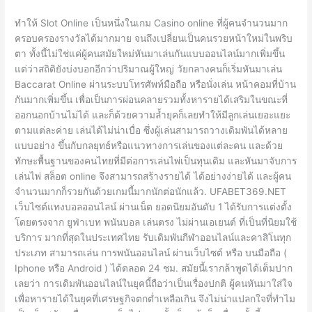
ทำให้ Slot Online เป็นหนึ่งในเกม Casino online ที่ผู้คนจำนวนมาก
ครอบครองรางวัลได้มากมาย จนถึงเปลี่ยนเป็นคนรวยหน้าใหม่ในพริบ
ตา ทั้งนี้ไม่ใช่แค่ผู้คนสมัยใหม่หันมาเล่นกันแบบออนไลน์มากเพิ่มขึ้น
แต่ว่าสถิติยังบ่งบอกอีกว่าปริมาณผู้ใหญ่ วัยกลางคนก็เริ่มหันมาเล่น
Baccarat Online ผ่านระบบโทรศัพท์มือถือ หรือนั่งเล่น หน้าคอมที่บ้าน
กันมากเพิ่มขึ้น เพื่อเป็นการผ่อนคลายรวมทั้งหารายได้เสริมในขณะที่
ออกนอกบ้านไม่ได้ และก็ด้วยความล้ำยุคก็เลยทำให้มีลูกเล่นเยอะแยะ
ตามแต่ละค่าย เล่นได้ไม่น่าเบื่อ ซึ่งผู้เล่นสามารถวางเดิมพันได้หลาย
แบบอย่าง ขึ้นกับกลยุทธ์หรือแนวทางการเล่นของแต่ละคน และด้วย
ทักษะพื้นฐานของคนไทยที่มีต่อการเล่นไพ่เป็นทุนเดิม และหันมาจับการ
เล่นไพ่ สล็อต online จึงสามารถสร้างรายได้ ได้อย่างง่ายได้ และผู้คน
จำนวนมากก็รวยกันด้วยเกมนี้มากนักต่อนักแล้ว. UFABET369.NET
เว็บไซต์แทงบอลออนไลน์ ผ่านเน็ต ยอดนิยมอันดับ 1 ได้รับการแต่งตั้ง
โดยตรงจาก ยูฟ่าเบท พนันบอล เล่นตรง ไม่ผ่านเอเยนต์ ที่เป็นที่นิยมใช้
บริการ มากที่สุดในประเทศไทย รับเดิมพันกีฬาออนไลน์และคาสิโนทุก
ประเภท สามารถเล่น การพนันออนไลน์ ผ่านเว็บไซต์ หรือ บนมือถือ (
Iphone หรือ Android ) ได้ตลอด 24 ชม. สมัยนี้เรากล้าพูดได้เต็มปาก
เลยว่า การเดิมพันออนไลน์ในยุคนี้ถือว่าเป็นเรื่องปกติ ผู้คนหันมาใส่ใจ
เพื่อหารายได้ในยุคที่เศรษฐกิจตกต่ำเหลือเกิน จึงไม่น่าแปลกใจที่ทำไม