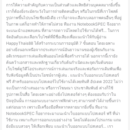
การให้ความสำคัญกับความเป็นส่วนตัวและสิทธิส่วนบุคคลมากยิ่งขึ้น
เราก็ต้องยิ่งระมัดระวังในการถ่ายติดคนอื่นๆ หรือในกรณีที่เราโพสต์
รูปภาพขึ้นไปบนโซเชียลมีเดีย เราก็อาจจะเลือกเบลอภาพคนอื่นๆ ที่อยู่
ในภาพ แต่ก็อาจทำให้ภาพไม่สวย ทีมงาน NotebookSPEC จึงอยาก
จะแนะนำแอพลบคน ที่สามารถดาวน์โหลดไปใช้งานได้ฟรี… ในการ
จัดอันดับและเลือกเว็บไซต์ที่มีชื่อเสียงเพื่อแนะนำให้กับผู้อ่าน
HappyThais88 ได้สร้างกระบวนการอนุมัติ 7 ขั้นตอน โดยเฉพาะ
อย่างยิ่งนอกเหนือจากประสบการณ์อันยาวนานของผู้เขียนกับงาน
อดิเรกของการเล่นเดิมพันออนไลน์เพื่อสร้างรายได้ นอกจากนี้เรายัง
ค้นคว้าเอกสารและหลักฐานเกี่ยวกับต้นกำเนิดและจุดเริ่มต้นของ
เว็บไซต์ดูวิดีโอประสบการณ์การเล่นเกมจริงและฟอรัมการเดิมพันเพื่อ
รับฟังข้อมูลที่เป็นประโยชน์จากผู้เล่น . แนะนำเว็บออกแบบโปสเตอร์
ฟรี สำหรับออกแบบโปสเตอร์ไปใช้งานได้เลยทันที อัปเดต 2022 ไม่ว่า
จะเป็นการนำเสนองาน หรือการโฆษณา ประชาสัมพันธ์ ต่างก็ใช้
รูปภาพเป็นสื่อ โดยเฉพาะอย่างยิ่งโปสเตอร์ต่างๆ ต้องยอมรับว่าใน
ปัจจุบันนั้น การออกแบบงานกราฟฟิกต่างๆ สามารถทำได้ง่ายขึ้นกว่า
แต่ก่อนมาก เพราะมีเครื่องมือที่หลากหลายมากยิ่งขึ้น ทีมงาน
NotebookSPEC ก็อยากจะมาแนะนำเว็บออกแบบโปสเตอร์ ฟรี ที่น่า
ใช้งาน เหมาะกับการออกแบบอย่างง่าย โดยไม่ต้องลงโปรแกรม แถม
ยังมีแบบสวยๆ ให้เลือกเพียบ แนะนำเว็บออกแบบโปสเตอร์… เรา