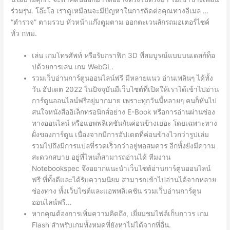
ร่วมรุ่น. โอ๊ะโอ เราดูเหมือนจะมีปัญหาในการติดต่อคุณทางอีเมล …
“ตำรวจ” ตามรวบ หัวหน้าแก๊งตูมตาม ออกตะเวนลักรถมอเตอร์ไซค์
ทั่ว กทม.
เล่น เกมโทรศัพท์ หรือรับกราฟิก 3D ที่สมบูรณ์แบบบนเดสก์ท็อ
ปด้วยการเล่น เกม WebGL.
รวมเว็บอ่านการ์ตูนออนไลน์ฟรี มีหลายแนว อ่านเพลินๆ ได้ทั้ง
วัน อัปเดต 2022 ในปัจจุบันมีเว็บไซต์ที่เปิดให้เราได้เข้าไปอ่าน
การ์ตูนออนไลน์ฟรีอยู่มากมาย เพราะทุกวันนี้หลายๆ คนก็หันไป
สนใจหนังสืออิเล็กทรอนิกส์อย่าง E-Book หรือการอ่านผ่านช่อง
ทางออนไลน์ หรือแอพพลิเคชันกันค่อนข้างเยอะ โดยเฉพาะทาง
ฝั่งของการ์ตูน เนื่องจากมีการอัปเดตที่ค่อนข้างไวกว่ารูปเล่ม
รวมไปถึงมีการแปลที่รวดเร็วกว่าอยู่พอสมควร อีกทั้งยังมีความ
สะดวกสบาย อยู่ที่ไหนก็สามารถอ่านได้ ทีมงาน
Notebookspec จึงอยากแนะนำเว็บไซต์อ่านการ์ตูนออนไลน์
ฟรี ที่ทั้งดีและได้รับความนิยม สามารถเข้าไปอ่านได้จากหลาย
ช่องทาง ทั้งเว็บไซต์และแอพพลิเคชัน รวมเว็บอ่านการ์ตูน
ออนไลน์ฟรี…
หากคุณต้องการเพิ่มความคิดถึง, เยี่ยมชมไฟล์เก็บถาวร เกม
Flash สำหรับเกมทั้งหมดที่ยังหาไม่ได้จากที่อื่น.