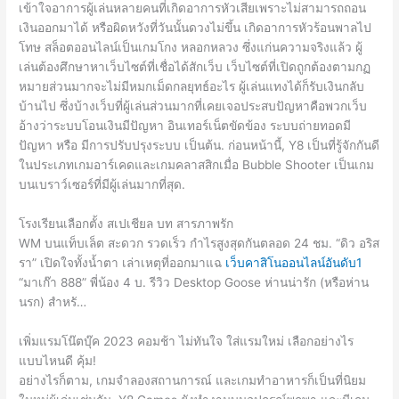
เข้าใจอาการผู้เล่นหลายคนที่เกิดอาการหัวเสียเพราะไม่สามารถถอน
เงินออกมาได้ หรือผิดหวังที่วันนั้นดวงไม่ขึ้น เกิดอาการหัวร้อนพาลไป
โทษ สล็อตออนไลน์เป็นเกมโกง หลอกหลวง ซึ่งแก่นความจริงแล้ว ผู้
เล่นต้องศึกษาหาเว็บไซต์ที่เชื่อได้สักเว็บ เว็บไซต์ที่เปิดถูกต้องตามกฏ
หมายส่วนมากจะไม่มีหมกเม็ดกลยุทธ์อะไร ผู้เล่นแทงได้ก็รับเงินกลับ
บ้านไป ซึ่งบ้างเว็บที่ผู้เล่นส่วนมากที่เคยเจอประสบปัญหาคือพวกเว็บ
อ้างว่าระบบโอนเงินมีปัญหา อินเทอร์เน็ตขัดข้อง ระบบถ่ายทอดมี
ปัญหา หรือ มีการปรับปรุงระบบ เป็นต้น. ก่อนหน้านี้, Y8 เป็นที่รู้จักกันดี
ในประเภทเกมอาร์เคดและเกมคลาสสิกเมื่อ Bubble Shooter เป็นเกม
บนเบราว์เซอร์ที่มีผู้เล่นมากที่สุด.
โรงเรียนเลือกตั้ง สเปเชียล บท สารภาพรัก
WM บนแท็บเล็ต สะดวก รวดเร็ว กำไรสูงสุดกันตลอด 24 ชม. “ดิว อริส
รา” เปิดใจทั้งน้ำตา เล่าเหตุที่ออกมาแฉ
เว็บคาสิโนออนไลน์อันดับ1
“มาเก๊า 888” พี่น้อง 4 บ. รีวิว Desktop Goose ห่านน่ารัก (หรือห่าน
นรก) สำหรั…
เพิ่มแรมโน๊ตบุ๊ค 2023 คอมช้า ไม่ทันใจ ใส่แรมใหม่ เลือกอย่างไร
แบบไหนดี คุ้ม!
อย่างไรก็ตาม, เกมจำลองสถานการณ์ และเกมทำอาหารก็เป็นที่นิยม